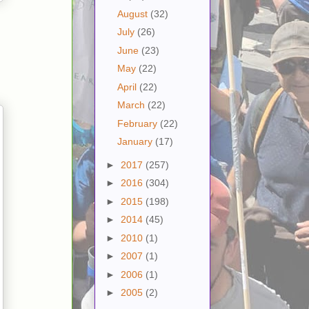
August
(32)
July
(26)
June
(23)
May
(22)
April
(22)
March
(22)
February
(22)
January
(17)
►
2017
(257)
►
2016
(304)
►
2015
(198)
►
2014
(45)
►
2010
(1)
►
2007
(1)
►
2006
(1)
►
2005
(2)