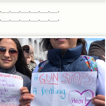
*---------*---------*---------*---------*---------*---------*
*---------*---------*---------*---------*---------*---------*