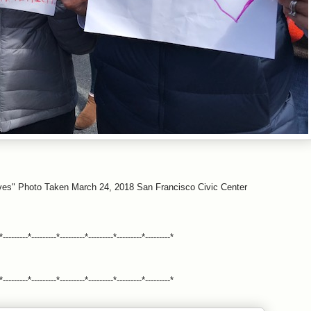
ves" Photo Taken March 24, 2018 San Francisco Civic Center
*---------*---------*---------*---------*---------*---------*
*---------*---------*---------*---------*---------*---------*