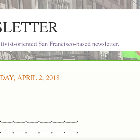
SLETTER
ivist-oriented San Francisco-based newsletter.
Y, APRIL 2, 2018
*---------*---------*---------*---------*---------*---------*
*---------*---------*---------*---------*---------*---------*