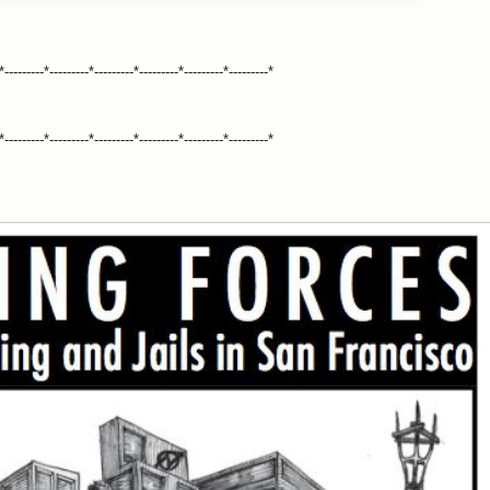
*---------*---------*---------*---------*---------*---------*
*---------*---------*---------*---------*---------*---------*