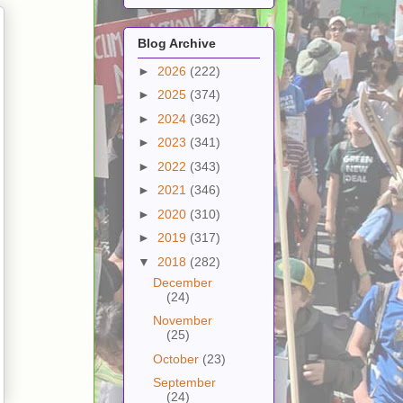
Blog Archive
►
2026
(222)
►
2025
(374)
►
2024
(362)
►
2023
(341)
►
2022
(343)
►
2021
(346)
►
2020
(310)
►
2019
(317)
▼
2018
(282)
December
(24)
November
(25)
October
(23)
September
(24)