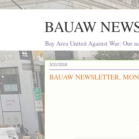
BAUAW NEW
Bay Area United Against War: Our act
3/31/2018
BAUAW NEWSLETTER, MONDA